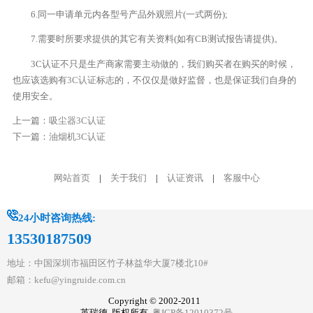
6.同一申请单元内各型号产品外观照片(一式两份);
7.需要时所要求提供的其它有关资料(如有CB测试报告请提供)。
3C认证不只是生产商家需要主动做的，我们购买者在购买的时候，
也应该选购有
3C认证
标志的，不仅仅是做好监督，也是保证我们自身的
使用安全。
上一篇：
吸尘器3C认证
下一篇：
油烟机3C认证
网站首页
|
关于我们
|
认证资讯
|
客服中心
24小时咨询热线:
13530187509
地址：中国深圳市福田区竹子林益华大厦7楼北10#
邮箱：kefu@yingruide.com.cn
Copyright © 2002-2011
英瑞德 版权所有
粤ICP备12010372号